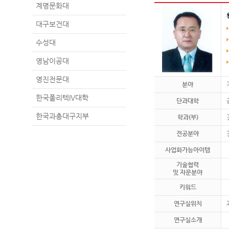
계명문화대
대구보건대
수성대
영남이공대
영진전문대
분야
한국폴리텍IV대학
단과대학
한국과총대구지부
학과(부)
전공분야
사업화가능아이템
기술협력
및 자문분야
키워드
연구실위치
연구실소개