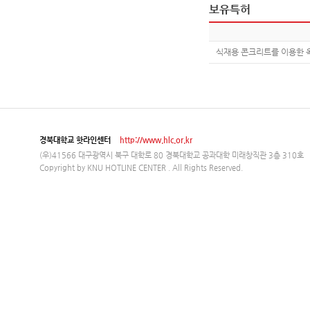
보유특허
식재용 콘크리트를 이용한
경북대학교 핫라인센터
http://www.hlc.or.kr
(우)41566 대구광역시 북구 대학로 80 경북대학교 공과대학 미래창직관 3층 310호
Copyright by KNU HOTLINE CENTER . All Rights Reserved.