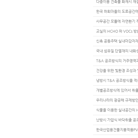
다중이용 건축물 화재시 재
한국 하회마을의 도로공간에
사무공간 모듈에 자연환기 
교실의 HCHO 와 VOCs
신축 공동주택 실내마감자재의
국내 섬유질 단열재의 내화
T&A 공조방식의 거주영역
건강을 위한 빛환경 조성과
냉방시 T&A 공조방식을 
개별공조방식에 있어서 취출
우리나라의 광공해 규제방안
식물을 이용한 실내공간의 H
난방시 가압식 바닥취출 공
한국산업용건물지붕적용PV에