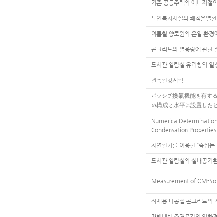
기존 공동주택의 에너지절약
노인복지시설의 쾌적온열환
여름철 양로원의 온열 환경
콘크리트의 열용량에 관한 
도서관 열람실 유리창의 열성
건축환경계획
パッシブ換氣機能を有する
の構成と水平に設置したと
NumericalDeterminationo
Condensation Properties 
자연환기를 이용한 “숨쉬는 
도서관 열람실의 실내공기환
Measurement of OM-Sola
식재용 다공질 콘크리트의 
개별냉방 주거공간의 열환경