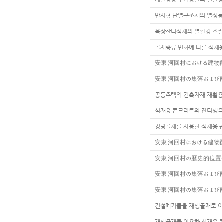
반사형 단열구조체의 열성능
옥상잔디식재의 열환경 조절
골재종류 변화에 따른 식재
安東 河回村における建物
安東 河回村の集落および
공동주택의 건축자재 재활용
식재용 콘크리트의 잔디생육
경량골재를 사용한 식재용 
安東 河回村における建物
安東 河回村の歷史的位
安東 河回村の集落および
安東 河回村の集落および
건설폐기물을 재생골재로 이
재생골재를 이용한 식재용 