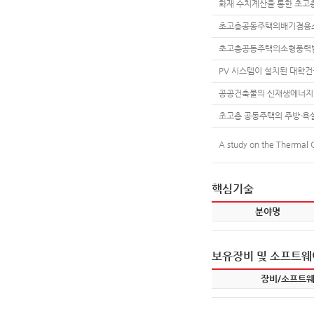
화재 수치계산을 통한 초고
초고층공동주택의배기겸용소
초고층공동주택의소형풍력발
PV 시스템이 설치된 대학
공공건축물의 신재생에너지 
초고층 공동주택의 주방·욕
A study on the Thermal C
핵심기술
분야명
보유장비 및 소프트웨
장비/소프트