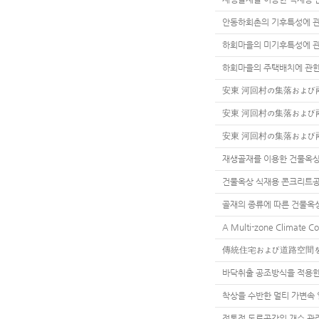
안동하회촌의 기후특성에 관
하회마을의 미기후특성에 관
하회마을의 주택배치에 관
安東 河回村の集落および
安東 河回村の集落および
安東 河回村の集落および
재생골재를 이용한 건물옥상
건물옥상 식재용 콘크리트
골재의 종류에 따른 건물옥
A Multi-zone Climate Co
傳統住宅および道路空間を
바닥취출 공조방식을 적용한
착상을 수반한 멀티 가변속
전통적 도로공간의 개수 관