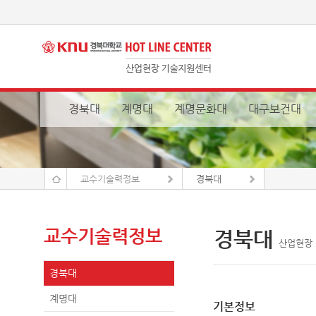
경북대
계명대
계명문화대
대구보건대
교수기술력정보
경북대
교수기술력정보
경북대
산업현장 기
경북대
계명대
기본정보