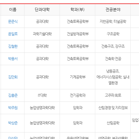
이름
단과대학
학과(부)
전공분야
문준식
공과대학
건축토목공학부
지반공학, 터널공학
윤일로
과학기술대학
건설방재공학부
구조공학
김철환
공과대학
건축토목공학부
건축구조, 강구조
박용서
공과대학
건축토목공학부
건축학 전공
냉동공조,
김만회
공과대학
기계공학부
에너지시스템공학, 실내
열환경
김홍준
IT대학
전기공학과
고주파 회로
박주원
농업생명과학대학
임학과
산림경영 및 지리정보
임업
박상준
농업생명과학대학
임학과
산림공학
이상만
농업생명과학대학
응용생명과학부
생명공학, 분자생물학