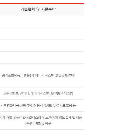
기술협력 및 자문분야
공기조화냉동, 대체냉매, 에너지 시스템 및 열유체 분야
고주파회로, 안테나, 레이더 시스템, 무선통신 시스템
기후변화 대응 산림경영, 산림지리정보, 위성자료 활용 등
기계 개발, 임목수확작업시스템, 임도 배치와 임도 설계 및 시공,
산사태 예측 및 복구