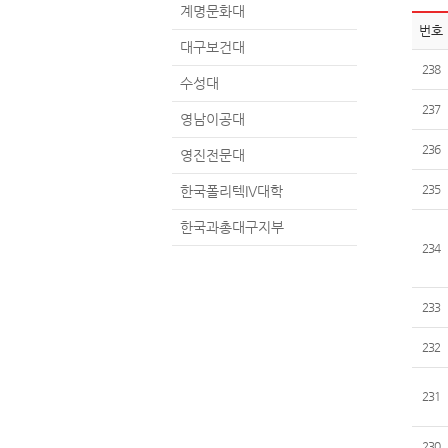
계명문화대
번호
대구보건대
238
수성대
237
영남이공대
236
영진전문대
235
한국폴리텍IV대학
한국과총대구지부
234
233
232
231
230