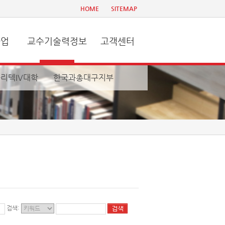
HOME
SITEMAP
사업
교수기술력정보
고객센터
리텍IV대학
한국과총대구지부
검색: