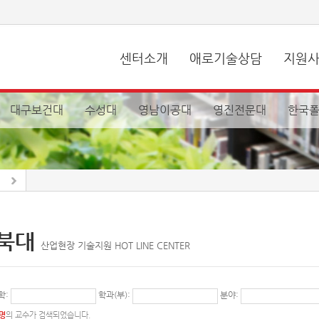
센터소개
애로기술상담
지원
대구보건대
수성대
영남이공대
영진전문대
한국폴
북대
산업현장 기술지원 HOT LINE CENTER
학:
학과(부):
분야:
8명
의 교수가 검색되었습니다.