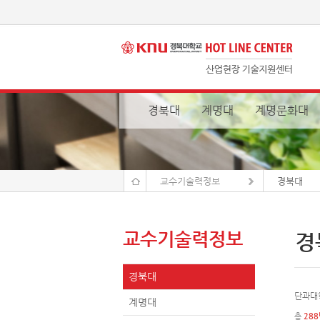
경북대
계명대
계명문화대
교수기술력정보
경북대
교수기술력정보
경
경북대
단과대
계명대
총
28